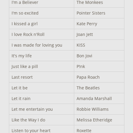
I'm a Believer
The Monkees
I'm so excited
Pointer Sisters
I kissed a girl
Kate Perry
I love Rock n'Roll
Joan Jett
I was made for loving you
KISS
It's my life
Bon Jovi
Just like a pill
P!nk
Last resort
Papa Roach
Let it be
The Beatles
Let it rain
Amanda Marshall
Let me entertain you
Robbie Williams
Like the Way I do
Melissa Etheridge
Listen to your heart
Roxette