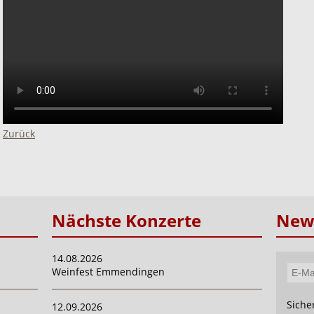
Zurück
Nächste Konzerte
News
14.08.2026
Weinfest Emmendingen
E-
Mail-
Pflich
Siche
12.09.2026
Adres