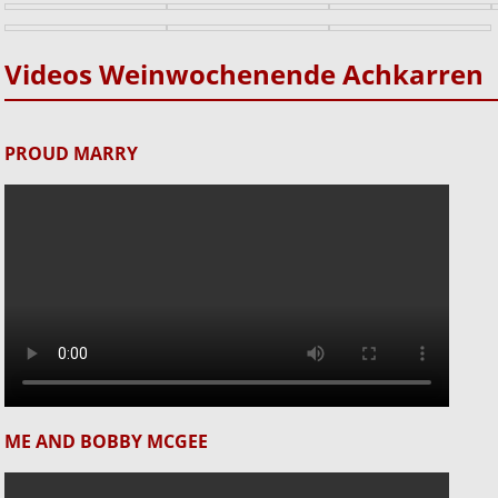
Videos Weinwochenende Achkarren
PROUD MARRY
ME AND BOBBY MCGEE