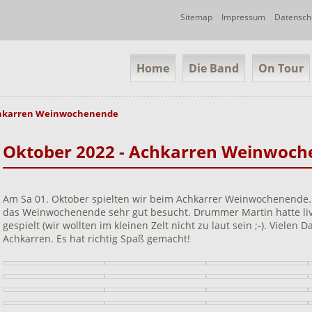
Navigation
Sitemap
Impressum
Datensch
überspringen
Navigation
Home
Die Band
On Tour
überspringen
chkarren Weinwochenende
Oktober 2022 - Achkarren Weinwoc
Am Sa 01. Oktober spielten wir beim Achkarrer Weinwochenende.
das Weinwochenende sehr gut besucht. Drummer Martin hatte li
gespielt (wir wollten im kleinen Zelt nicht zu laut sein ;-). Vielen
Achkarren. Es hat richtig Spaß gemacht!