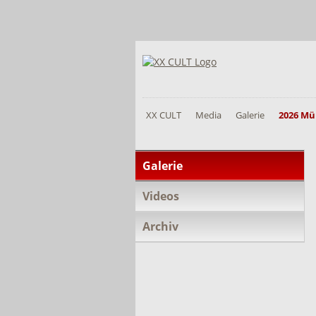
XX CULT
Media
Galerie
2026 Mü
Navigation
Galerie
überspringen
Videos
Archiv