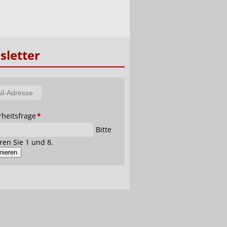
letter
tfeld
rheitsfrage
*
se
Bitte
ren Sie 1 und 8.
nieren