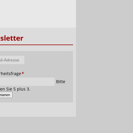
letter
tfeld
rheitsfrage
*
se
Bitte
en Sie 5 plus 3.
nieren