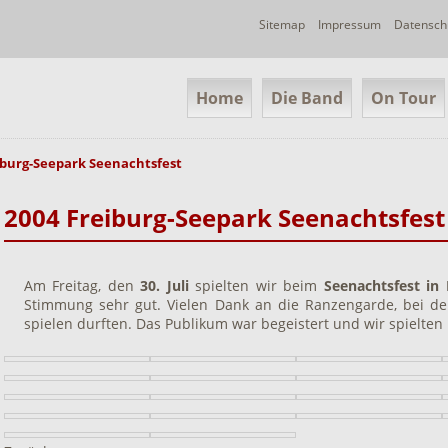
Navigation
Sitemap
Impressum
Datensch
überspringen
Navigation
Home
Die Band
On Tour
überspringen
iburg-Seepark Seenachtsfest
2004 Freiburg-Seepark Seenachtsfest
Am Freitag, den
30. Juli
spielten wir beim
Seenachtsfest in 
Stimmung sehr gut. Vielen Dank an die Ranzengarde, bei de
spielen durften. Das Publikum war begeistert und wir spielten