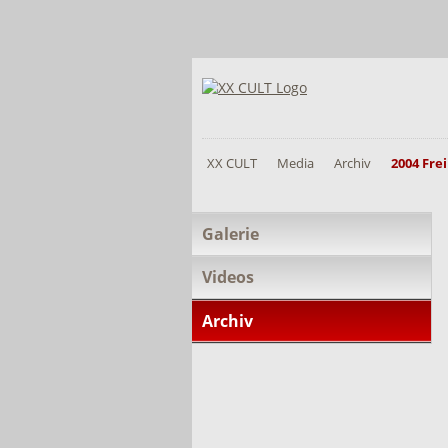
XX CULT
Media
Archiv
2004 Fre
Navigation
Galerie
überspringen
Videos
Archiv