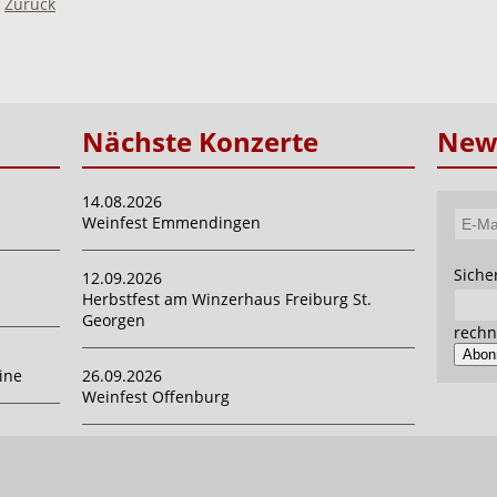
Zurück
Nächste Konzerte
News
14.08.2026
Weinfest Emmendingen
E-
Mail-
Pflich
Siche
12.09.2026
Adres
Herbstfest am Winzerhaus Freiburg St.
Georgen
rechn
Abon
ine
26.09.2026
Weinfest Offenburg