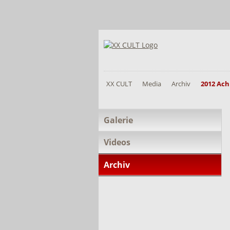
XX CULT
Media
Archiv
2012 Ach
Navigation
Galerie
überspringen
Videos
Archiv