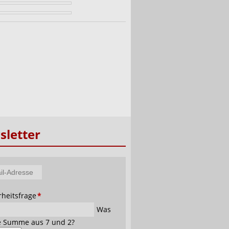
letter
tfeld
rheitsfrage
*
se
Was
ie Summe aus 7 und 2?