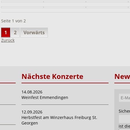
Seite 1 von 2
1
2
Vorwärts
Zurück
Nächste Konzerte
News
14.08.2026
Weinfest Emmendingen
E-
Mail-
Pflich
Siche
12.09.2026
Adres
Herbstfest am Winzerhaus Freiburg St.
Georgen
ist d