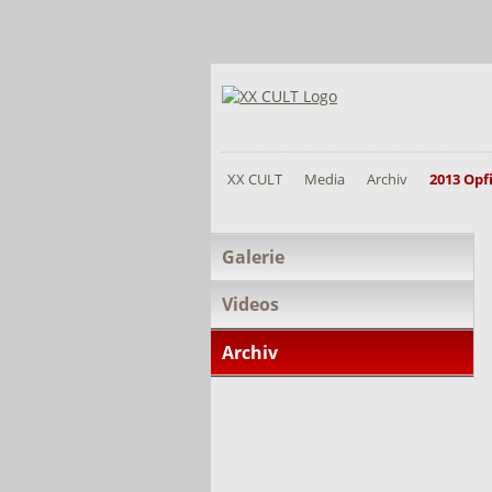
XX CULT
Media
Archiv
2013 Op
Navigation
Galerie
überspringen
Videos
Archiv