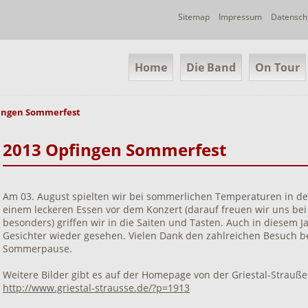
Navigation
Sitemap
Impressum
Datensch
überspringen
Navigation
Home
Die Band
On Tour
überspringen
fingen Sommerfest
2013 Opfingen Sommerfest
Am 03. August spielten wir bei sommerlichen Temperaturen in der
einem leckeren Essen vor dem Konzert (darauf freuen wir uns bei
besonders) griffen wir in die Saiten und Tasten. Auch in diesem J
Gesichter wieder gesehen. Vielen Dank den zahlreichen Besuch be
Sommerpause.
Weitere Bilder gibt es auf der Homepage von der Griestal-Strauße
http://www.griestal-strausse.de/?p=1913