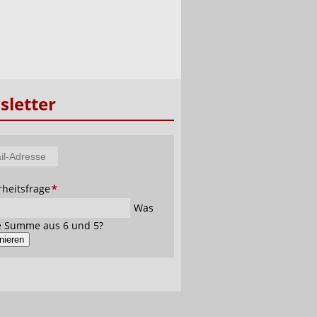
letter
tfeld
rheitsfrage
*
se
Was
ie Summe aus 6 und 5?
nieren