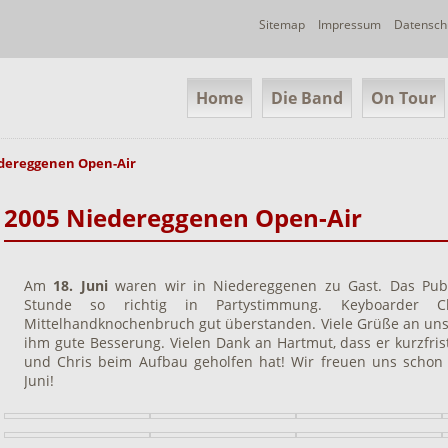
Navigation
Sitemap
Impressum
Datensch
überspringen
Navigation
Home
Die Band
On Tour
überspringen
edereggenen Open-Air
2005 Niedereggenen Open-Air
Am
18. Juni
waren wir in Niedereggenen zu Gast. Das Publ
Stunde so richtig in Partystimmung. Keyboarder C
Mittelhandknochenbruch gut überstanden. Viele Grüße an un
ihm gute Besserung. Vielen Dank an Hartmut, dass er kurzfris
und Chris beim Aufbau geholfen hat! Wir freuen uns schon
Juni!