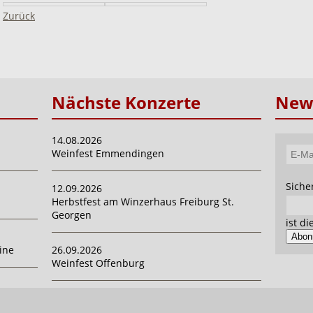
Zurück
Nächste Konzerte
News
14.08.2026
Weinfest Emmendingen
E-
Mail-
Pflich
Siche
12.09.2026
Adres
Herbstfest am Winzerhaus Freiburg St.
Georgen
ist d
Abon
ine
26.09.2026
Weinfest Offenburg