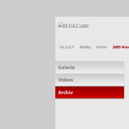
XX CULT
Media
Archiv
2005 Ni
Navigation
Galerie
überspringen
Videos
Archiv