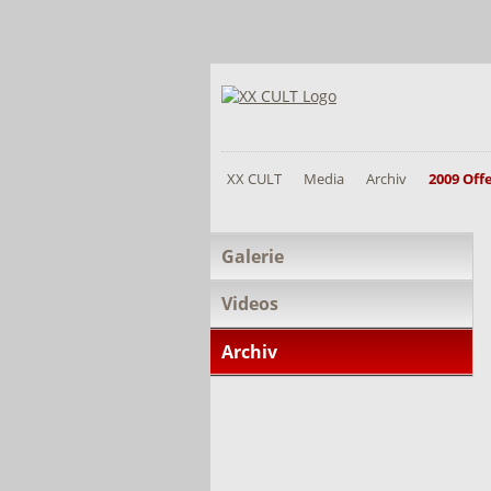
XX CULT
Media
Archiv
2009 Off
Navigation
Galerie
überspringen
Videos
Archiv