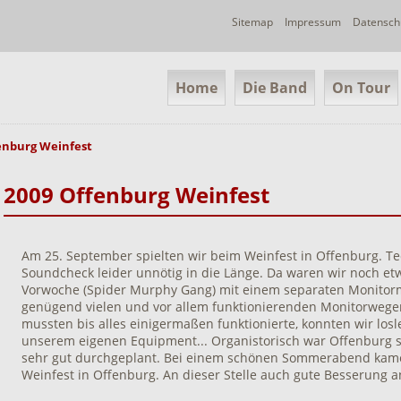
Navigation
Sitemap
Impressum
Datensch
überspringen
Navigation
Home
Die Band
On Tour
überspringen
enburg Weinfest
2009 Offenburg Weinfest
Am 25. September spielten wir beim Weinfest in Offenburg. T
Soundcheck leider unnötig in die Länge. Da waren wir noch et
Vorwoche (Spider Murphy Gang) mit einem separaten Monitorm
genügend vielen und vor allem funktionierenden Monitorwege
mussten bis alles einigermaßen funktionierte, konnten wir los
unserem eigenen Equipment... Organistorisch war Offenburg s
sehr gut durchgeplant. Bei einem schönen Sommerabend kam
Weinfest in Offenburg. An dieser Stelle auch gute Besserung an