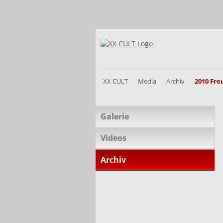
XX CULT
Media
Archiv
2010 Fre
Navigation
Galerie
überspringen
Videos
Archiv