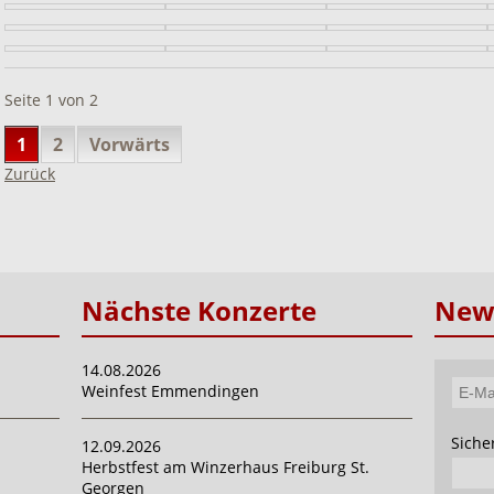
Seite 1 von 2
1
2
Vorwärts
Zurück
Nächste Konzerte
News
14.08.2026
Weinfest Emmendingen
E-
Mail-
Pflich
Siche
12.09.2026
Adres
Herbstfest am Winzerhaus Freiburg St.
Georgen