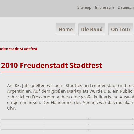
Navigation
Sitemap
Impressum
Datensch
überspringen
Navigation
Home
Die Band
On Tour
überspringen
udenstadt Stadtfest
2010 Freudenstadt Stadtfest
Am 03. Juli spielten wir beim Stadtfest in Freudenstadt und fe
Argentinien. Auf dem großen Marktplatz wurde u.a. ein Public
zahlreichen Fressbuden gab es eine große kulinarische Auswahl
entgehen ließen. Der Höhepunkt des Abends war das musikal
Uhr.